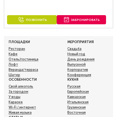
ПОЗВОНИТЬ
ЗАБРОНИРОВАТЬ
ПЛОЩАДКИ
МЕРОПРИЯТИЯ
Ресторан
Свадьба
Кафе
Новый год
Отель/гостиница
День рождения
Лофт
Выпускной
Веранда/терраса
Корпоратив
Шатер
Конференция
ОСОБЕННОСТИ
КУХНЯ
Свой алкоголь
Русская
За городом
Европейская
У воды
Кавказская
Караоке
Итальянская
Wi-Fi / интернет
Грузинская
Живая музыка
Восточная