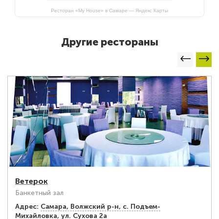
Ресторан «My House» в Самаре — Яндекс Карты
Другие рестораны
Ветерок
Банкетный зал
Адрес:
Самара, Волжский р-н, с. Подъем-
Михайловка, ул. Сухова 2а