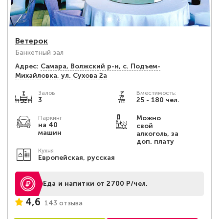
Ветерок
Банкетный зал
Адрес:
Самара, Волжский р-н, с. Подъем-
Михайловка, ул. Сухова 2а
Залов
Вместимость:
3
25 - 180 чел.
Можно
Паркинг
на 40
свой
машин
алкоголь, за
доп. плату
Кухня
Европейская, русская
Еда и напитки от 2700 Р/чел.
4,6
143 отзыва