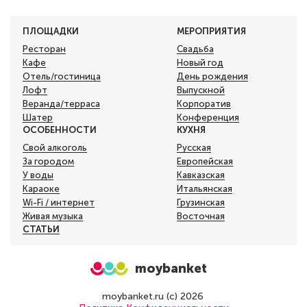
ПЛОЩАДКИ
МЕРОПРИЯТИЯ
Ресторан
Свадьба
Кафе
Новый год
Отель/гостиница
День рождения
Лофт
Выпускной
Веранда/терраса
Корпоратив
Шатер
Конференция
ОСОБЕННОСТИ
КУХНЯ
Свой алкоголь
Русская
За городом
Европейская
У воды
Кавказская
Караоке
Итальянская
Wi-Fi / интернет
Грузинская
Живая музыка
Восточная
СТАТЬИ
moybanket
moybanket.ru (с) 2026