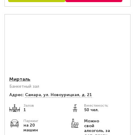
Мирталь
Банкетный зал
Адрес:
Самара, ул. Новоурицкая, д. 21
Залов
Вместимость:
1
50 чел.
Можно
Паркинг
на 20
свой
машин
алкоголь, за