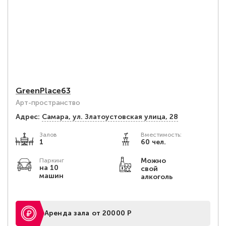
GreenPlace63
Арт-пространство
Адрес:
Самара, ул. Златоустовская улица, 28
Залов
Вместимость:
1
60 чел.
Можно
Паркинг
на 10
свой
машин
алкоголь
Аренда зала от 20000 Р