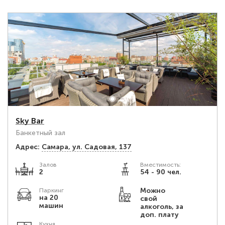
Sky Bar
Банкетный зал
Адрес:
Самара, ул. Садовая, 137
Залов
Вместимость:
2
54 - 90 чел.
Можно
Паркинг
на 20
свой
машин
алкоголь, за
доп. плату
Кухня